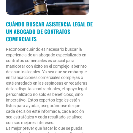
legales y rectificarlos es un
estratégica: Contratar a un
actualizados sino que sean
baluarte contra futuras
abogado especializado en
de vanguardia, lo que
disputas y litigios costosos.
contratos comerciales es
proporciona un escudo
CUÁNDO BUSCAR ASISTENCIA LEGAL DE
Al asegurar términos
una inversión estratégica
contra el panorama en
UN ABOGADO DE CONTRATOS
ventajosos durante las
hacia la excelencia legal, ya
constante evolución del
COMERCIALES
negociaciones
que estos profesionales
derecho contractual.En
contractuales, disminuyen
pueden brindar resultados
transacciones comerciales
Reconocer cuándo es necesario buscar la
los riesgos y defienden los
legales de alta
complejas, como fusiones y
experiencia de un abogado especializado en
intereses de sus clientes con
calidad.Flexibilidad
contratos comerciales es crucial para
adquisiciones, el
maniobrar con éxito en el complejo laberinto
una determinación
financiera: Contratar a un
conocimiento especializado
de asuntos legales. Ya sea que se embarque
inquebrantable.Desde la
abogado especializado en
de un abogado
en transacciones comerciales complejas o
confidencialidad de la
contratos comerciales
esté enredado en las espinosas enredaderas
especializado en contratos
información comercial
de las disputas contractuales, el apoyo legal
permite a las empresas
comerciales resulta
personalizado no solo es beneficioso, sino
hasta las complejidades de
evitar obligaciones
invaluable. Ellos se manejan
imperativo. Estos expertos legales están
las leyes de franquicias, los
financieras constantes
con facilidad en las
listos para ayudar, asegurándose de que
abogados especializados en
vinculadas a empleados a
cada decisión esté informada, cada acción
complejidades de la ley
contratos comerciales
sea estratégica y cada resultado se alinee
tiempo completo.Soluciones
antimonopolio, la regulación
con sus mejores intereses.
garantizan que cada
asequibles: Los abogados
de valores y otras leyes
Es mejor prever que hacer lo que se pueda,
acuerdo sea una fortaleza
de contratos comerciales