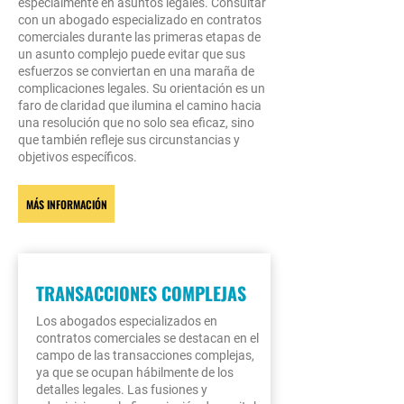
específicas de las
especialmente en asuntos legales. Consultar
de cumplimiento y
ofrecen soluciones más
con un abogado especializado en contratos
empresas, garantizando que
protección. Su
comerciales durante las primeras etapas de
asequibles sin comprometer
los intereses de los clientes
un asunto complejo puede evitar que sus
especialización reduce el
la calidad de los resultados
estén protegidos en todo
esfuerzos se conviertan en una maraña de
riesgo asociado con tareas
legales.La escalabilidad de
momento. Además, su
complicaciones legales. Su orientación es un
que, de otro modo, podrían
los abogados
faro de claridad que ilumina el camino hacia
relación costo-beneficio en
una resolución que no solo sea eficaz, sino
ser mal manejadas por
especializados en contratos
comparación con el
que también refleje sus circunstancias y
personal menos
comerciales se alinea
personal legal a tiempo
objetivos específicos.
experimentado, lo que
perfectamente con el flujo y
completo o las firmas más
garantiza que los proyectos
reflujo de los ciclos
grandes ofrece
MÁS INFORMACIÓN
se ejecuten con precisión
comerciales, lo que permite
conocimiento especializado
legal. La solidez de los
a las empresas ajustar su
sin un gran compromiso
contratos es primordial y los
fuerza laboral legal según la
financiero, lo que los
abogados especializados en
demanda. Esta flexibilidad
convierte en una opción
TRANSACCIONES COMPLEJAS
contratos actúan como
es una ventaja para las
inteligente para asuntos
guardianes, minimizando
empresas que buscan
Los abogados especializados en
legales complejos.
contratos comerciales se destacan en el
los desafíos legales y
optimizar sus recursos sin
campo de las transacciones complejas,
salvaguardando los
la carga de compromisos de
ya que se ocupan hábilmente de los
derechos con un cuidado
nómina a tiempo
detalles legales. Las fusiones y