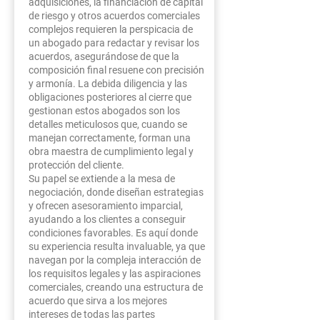
vigilante.
completo.Al considerar
adquisiciones, la financiación de capital
de riesgo y otros acuerdos comerciales
contratar a un abogado
complejos requieren la perspicacia de
especializado en contratos
un abogado para redactar y revisar los
comerciales, es prudente
acuerdos, asegurándose de que la
composición final resuene con precisión
comparar los honorarios de
y armonía. La debida diligencia y las
los abogados y asegurarse
obligaciones posteriores al cierre que
de que reflejen las
gestionan estos abogados son los
calificaciones y la
detalles meticulosos que, cuando se
manejan correctamente, forman una
experiencia del abogado,
obra maestra de cumplimiento legal y
asegurando una
protección del cliente.
combinación que sea
Su papel se extiende a la mesa de
financieramente sólida y
negociación, donde diseñan estrategias
y ofrecen asesoramiento imparcial,
profesionalmente sólida.
ayudando a los clientes a conseguir
condiciones favorables. Es aquí donde
su experiencia resulta invaluable, ya que
navegan por la compleja interacción de
los requisitos legales y las aspiraciones
comerciales, creando una estructura de
acuerdo que sirva a los mejores
intereses de todas las partes